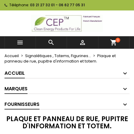
Téléphone:
03 21 27 32 01 - 06 62 77 05 31
0



shopping_cart
Accueil
Signalétiques , Totems, Figurines...
Plaque et
panneau de rue, pupitre d'information et totem.
ACCUEIL
MARQUES
FOURNISSEURS
PLAQUE ET PANNEAU DE RUE, PUPITRE
D'INFORMATION ET TOTEM.