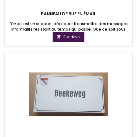
PANNEAU DE RUE EN ÉMAIL
L'émail est un support idéal pour transmettre des messages
informatifs résistant au temps qui passe. Que ce soit sous
forme de plaque, de blason ou de panneau d'information,
Sur devis

l'email a su répondre aux exigences de lisibilité et de confort
visuel. Grâce aux nouvelles techniques, les produits émaillés
sont disponibles en mât, brillant ou avec des reflets...