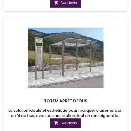
forme de plaque, de blason ou de panneau d'information,
Sur devis

l'email a su répondre aux exigences de lisibilité et de confort
visuel. Panneau de rue ou plaque de rue en émaille avec
coins arrondis.
TOTEM ARRÊT DE BUS
La solution idéale et esthétique pour marquer clairement un
arrêt de bus, avec ou sans station, tout en renseignant les
usagers sur les horaires et les lignes.
Sur devis
