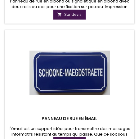
Panneau de rue en dibond ou signalétique en dibond avec
deux rails au dos pour une fixation sur poteau. Impression
numérique, résistant à l'uv sur film vinyle avec plastification.
Sur devis

PANNEAU DE RUE EN ÉMAIL
L'émail est un support idéal pour transmettre des messages
informatifs résistant au temps qui passe. Que ce soit sous