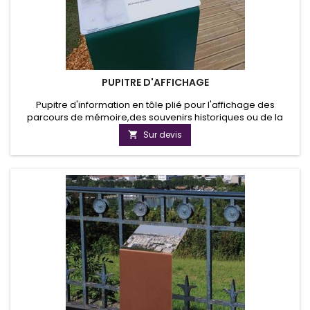
PUPITRE D'AFFICHAGE
Pupitre d'information en tôle plié pour l'affichage des
parcours de mémoire,des souvenirs historiques ou de la
mise en valeurs des cultures locales.
Sur devis
