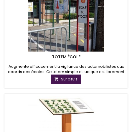
TOTEM ÉCOLE
Augmente efficacement la vigilance des automobilistes aux
abords des écoles. Ce totem simple et ludique est librement
personnalisable. Il peut être équipé d'un petit feux led
Sur devis

couleur crystal qui s'allume aux heures des écoles avec une
alimentation solaire.