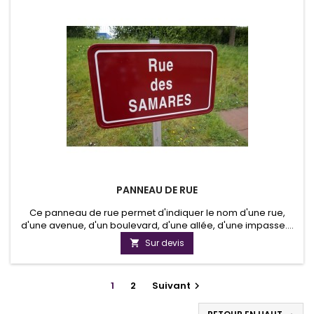
PANNEAU DE RUE
Ce panneau de rue permet d'indiquer le nom d'une rue,
d'une avenue, d'un boulevard, d'une allée, d'une impasse....
Le panneau possède un ou deux rails au dos selon la
Sur devis

dimension du panneau.Le rail permet la fixation du panneau
sur la mât.
1
2
Suivant
