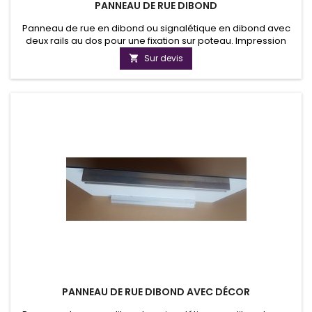
PANNEAU DE RUE DIBOND
Panneau de rue en dibond ou signalétique en dibond avec
deux rails au dos pour une fixation sur poteau. Impression
numérique, résistant à l'uv sur film vinyle avec plastification.
Sur devis

PANNEAU DE RUE DIBOND AVEC DÉCOR