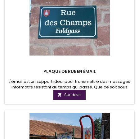
PLAQUE DE RUE EN ÉMAIL
L'émail est un support idéal pour transmettre des messages
informatifs résistant au temps qui passe. Que ce soit sous
forme de plaque, de blason ou de panneau d'information,
Sur devis

l'email a su répondre aux exigences de lisibilité et de confort
visuel. Grâce aux nouvelles techniques, les produits émaillés
sont disponibles en mât, brillant ou avec des reflets...