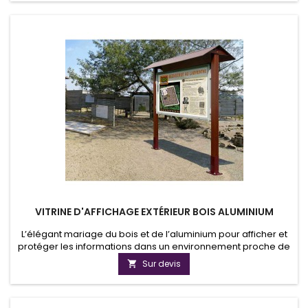
VITRINE D'AFFICHAGE EXTÉRIEUR BOIS ALUMINIUM
L’élégant mariage du bois et de l’aluminium pour afficher et
protéger les informations dans un environnement proche de
la nature (parcs, squares, chemins forestiers, stations de
Sur devis

ski…).