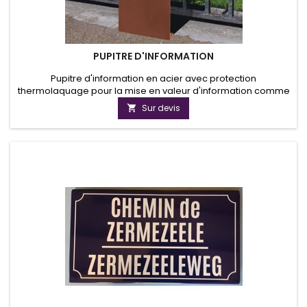
PUPITRE D'INFORMATION
Pupitre d'information en acier avec protection
thermolaquage pour la mise en valeur d'information comme
les parcours de mémoire,les souvenirs historiques ou les
Sur devis

cultures locales.