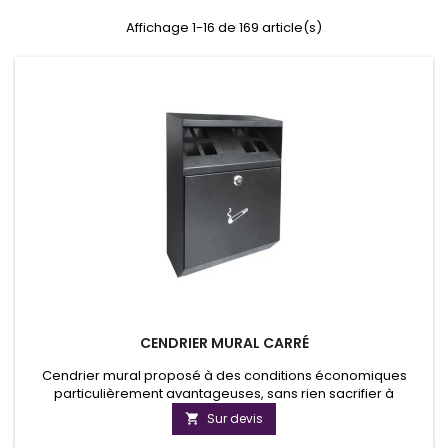
Affichage 1-16 de 169 article(s)
CENDRIER MURAL CARRÉ
Cendrier mural proposé à des conditions économiques
particulièrement avantageuses, sans rien sacrifier à
l’élégance et à la fonctionnalité.
Sur devis
