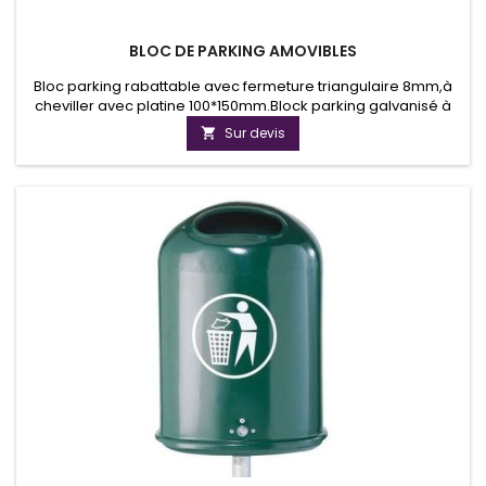
BLOC DE PARKING AMOVIBLES
Bloc parking rabattable avec fermeture triangulaire 8mm,à
cheviller avec platine 100*150mm.Block parking galvanisé à
chaud, sans peinture.
Sur devis
