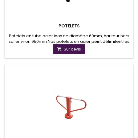
POTELETS
Potelets en tube acier inox de diamètre 60mm, hauteur hors
sol environ 950mm.Nos potelets en acier peint délimitent les
espaces et dissuadent les passages.Commande par
Sur devis

quantité de 5 minimum.