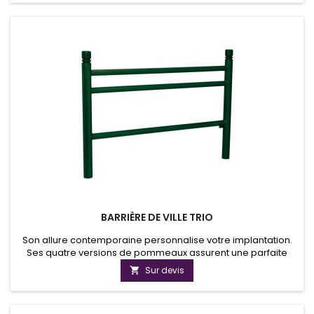
BARRIÈRE DE VILLE TRIO
Son allure contemporaine personnalise votre implantation.
Ses quatre versions de pommeaux assurent une parfaite
harmonie avec nos potelets et nos bornes. Cette barrière est
Sur devis

disponible en version grillagée en maille carrée.