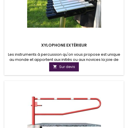
XYLOPHONE EXTÉRIEUR
Les instruments à percussion qu'on vous propose est unique
au monde et apportent aux initiés ou aux novices la joie de
jouer un instrument à percussion. Nos instruments à
Sur devis

percussion peuvent être installés dans la cour des écoles,
les jardins sensoriels, dans les parcs ou jardins publics. Nos
instruments apportent facilement la musique dans vos
espaces...