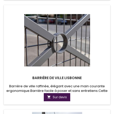
BARRIÈRE DE VILLE LISBONNE
Barrière de ville raffinée, élégant avec une main courante
ergonomique.Barrière facile à poser et sans entretiens.Cette
main courante dépasse légèrement de son cadre et permet
Sur devis

ainsi de composer un alignement continu parfait.