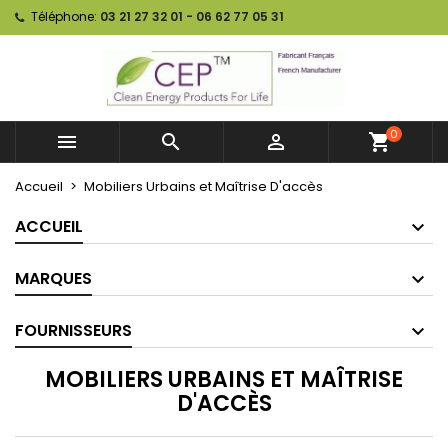
Téléphone:
03 21 27 32 01 - 06 62 77 05 31
0



shopping_cart
Accueil
Mobiliers Urbains et Maîtrise D'accès
ACCUEIL
MARQUES
FOURNISSEURS
MOBILIERS URBAINS ET MAÎTRISE
D'ACCÈS