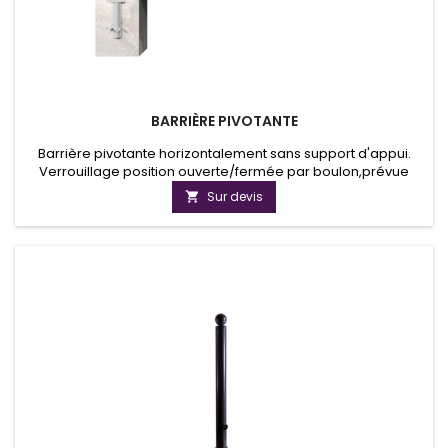
BARRIÈRE PIVOTANTE
Barrière pivotante horizontalement sans support d'appui.
Verrouillage position ouverte/fermée par boulon,prévue
pour cadenas ou blocage triangulaire suivant DIN 3223 ou
Sur devis

serrure profilée à pistons.