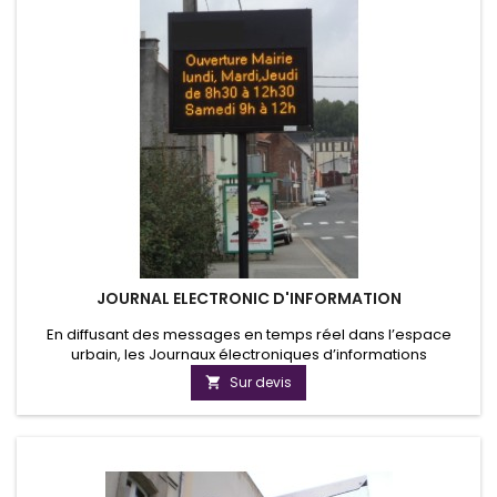
JOURNAL ELECTRONIC D'INFORMATION
En diffusant des messages en temps réel dans l’espace
urbain, les Journaux électroniques d’informations
municipales permettent aux citoyens d’être au cœur de
Sur devis

l’actualité locale. Ils permettent aux associations locales de
communiquer avec leurs adhérents, aux services
municipales d'afficher les menus scolaires.... Gérer
l'affichage de vos informations à...