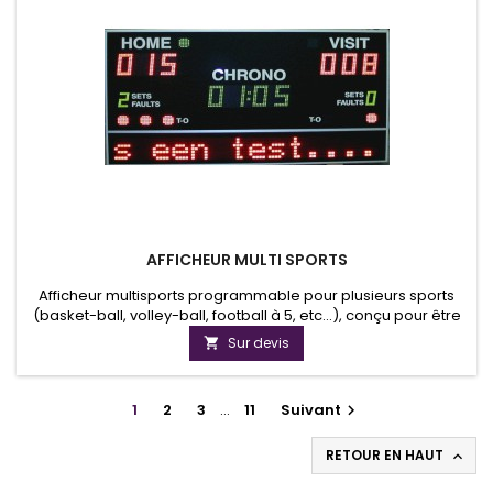
AFFICHEUR MULTI SPORTS
Afficheur multisports programmable pour plusieurs sports
(basket-ball, volley-ball, football à 5, etc...), conçu pour être
utilisé dans les salles de sports. Hauteur des chiffres: 15cm.
Sur devis

Lisibilité: 50m. Affichage LED.
1
2
3
…
11
Suivant

RETOUR EN HAUT
