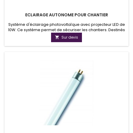
ECLAIRAGE AUTONOME POUR CHANTIER
Système d'éclairage photovoltaîque avec projecteur LED de
10W. Ce système permet de sécuriser les chantiers. Destinés
aux entreprises de travaux publics,il peut aussi être utiliser
Sur devis

pour sécuriser et embellir vos parcs et jardins.Doté d'un
détecteur de luminosité, ce système se met
automatiquement en route dés la tombé de la nuit.