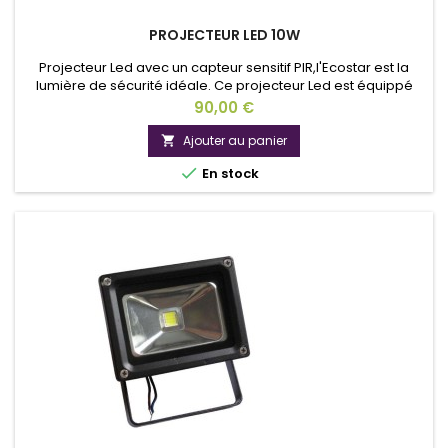
PROJECTEUR LED 10W
Projecteur Led avec un capteur sensitif PIR,l'Ecostar est la
lumière de sécurité idéale. Ce projecteur Led est équippé
d'un détecteur de mouvement. La portée de ce projecteur
Prix
90,00 €
led est de 12m. Ce projecteur led fontionne avec la led
Epistar.
Ajouter au panier


En stock