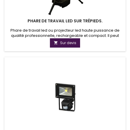
PHARE DE TRAVAIL LED SUR TRÉPIEDS.
Phare de travail led ou projecteur led haute puissance de
qualité professionnelle, rechargeable et compact. Il peut
être installé peut être installé et fonctionner en quelques
Sur devis

secondes et délivre un extraordinaire flux lumineux de 14,000
lumens.Le transport est facilité par la bandoulière et rend
l'unité idéale pour les situations d’urgences dans les...