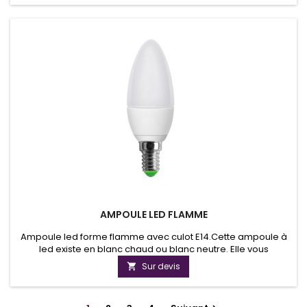
puissances de panneaux solaires ou de batteries vous
permettent de choisir la puissance lumineuse souhaitée au
sol.
AMPOULE LED FLAMME
Ampoule led forme flamme avec culot E14.Cette ampoule à
led existe en blanc chaud ou blanc neutre. Elle vous
permettra d'avoir une qualité de luminosité exceptionnelle.
Sur devis
