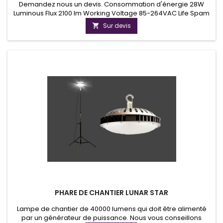
Demandez nous un devis. Consommation d'énergie 28W
Luminous Flux 2100 lm Working Voltage 85-264VAC Life Spam
&gt; 50.000 heures IP Rating IP65 Certificats CE, RoHS, UL
Sur devis

Pending Spécifications techniques. Tension d'entrée 85-
265VAC Gamme de fréquences 47 ~ 63 Hz Facteur de
puissance (PF) &gt; 0.9 Distorsion harmonique totale (THD)
Power Efficiency 83%...
PHARE DE CHANTIER LUNAR STAR
Lampe de chantier de 40000 lumens qui doit être alimenté
par un générateur de puissance. Nous vous conseillons