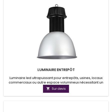
LUMINAIRE ENTREPÔT
Luminaire led ultrapuissant pour entrepôts, usines, locaux
commerciaux ou autre espace volumineux nécessitant un
éclairage de qualité et homogène. Le luminaire led
Sur devis

industrielle LUMCOB80W allie à la fois puissance lumineuse,
une conception pure et faible consommation d'énergie.