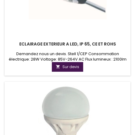
ECLAIRAGE EXTERIEUR A LED, IP 65, CE ET ROHS
Demandez nous un devis. Stell 1/CEP Consommation
électrique: 28W Voltage: 85V-264V AC Flux lumineux : 2100lm
Durée de vie : &gt;50000 heures Certification: RoHS, CE. IP: 65
Sur devis
