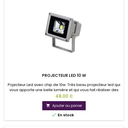
PROJECTEUR LED 10 W
Pojecteur Led avec chip de 10w. Trés beau projecteur led qui
vous apporte une belle lumière et qui vous fait réaliser des
économies d'énergies.Tension 220V.
Prix
48,00 €
Ajouter au panier


En stock