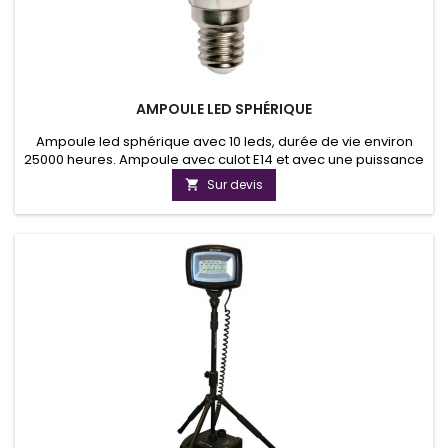
AMPOULE LED SPHÉRIQUE
Ampoule led sphérique avec 10 leds, durée de vie environ
25000 heures. Ampoule avec culot E14 et avec une puissance
lumineuse de 250 lumens.Globe opaque non aveuglant.
Sur devis
