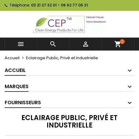
Téléphone:
03 21 27 32 01 - 06 62 77 05 31
0



shopping_cart
Accueil
Eclairage Public, Privé et Industrielle
ACCUEIL
MARQUES
FOURNISSEURS
ECLAIRAGE PUBLIC, PRIVÉ ET
INDUSTRIELLE