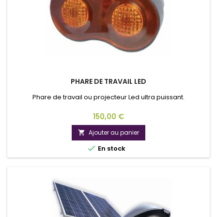
PHARE DE TRAVAIL LED
Phare de travail ou projecteur Led ultra puissant.
Prix
150,00 €
Ajouter au panier


En stock