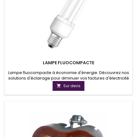
LAMPE FLUOCOMPACTE
Lampe fluocompacte à économie d'énergie. Découvrez nos
solutions d'éclairage pour diminuer vos factures d'électricité
et de faire un geste en faveur de l'environnement.
Sur devis
