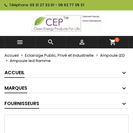
Téléphone:
03 21 27 32 01 - 06 62 77 05 31
0



shopping_cart
Accueil
Eclairage Public, Privé et Industrielle
Ampoule LED
Ampoule led flamme
ACCUEIL
MARQUES
FOURNISSEURS