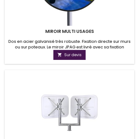
MIROIR MULTI USAGES
Dos en acier galvanisé très robuste. Fixation directe sur murs
ou sur poteaux. Le miroir JPAG est livré avec sa fixation
ORIENTABLE métallique.Elle permet la pose sur les poteaux
Sur devis

ronds, carrés ou rectangulaires. Le miroir multi usage permet
une parfaite visibilité de 6m à 20m suivant le modèle.