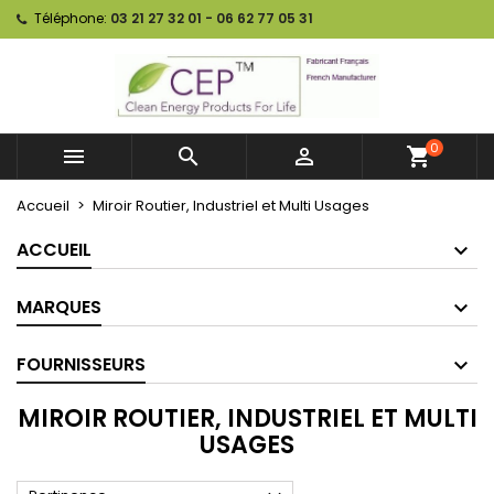
Téléphone:
03 21 27 32 01 - 06 62 77 05 31
0



shopping_cart
Accueil
Miroir Routier, Industriel et Multi Usages
ACCUEIL
MARQUES
FOURNISSEURS
MIROIR ROUTIER, INDUSTRIEL ET MULTI
USAGES