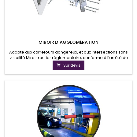
MIROIR D'AGGLOMÉRATION
Adapté aux carrefours dangereux, et aux intersections sans
visibilité.Miroir routier réglementaire, conforme à l'arrêté du
21 septembre 1981 . Cadre très robuste en pvc expansé de
Sur devis

10mm, traité anti-UV, avec sérigraphies rayures noires.Le
miroir est livré avec sa fixation orientable.