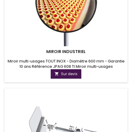
MIROIR INDUSTRIEL
Miroir multi-usages TOUT INOX - Diamètre 600 mm - Garantie
10 ans Référence JPAG 608 TI Miroir multi-usages
intérieur/extérieurVision à 90° pour le contrôle dans 2
Sur devis

directions.