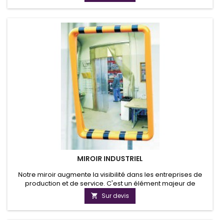
MIROIR INDUSTRIEL
Notre miroir augmente la visibilité dans les entreprises de
production et de service. C'est un élément majeur de
sécurité car il permet la surveillance des zones éloignées de
Sur devis

production et des angles morts depuis son poste de travail.Il
lutte efficacement contre les arrêts de production et les
accidents de travail.