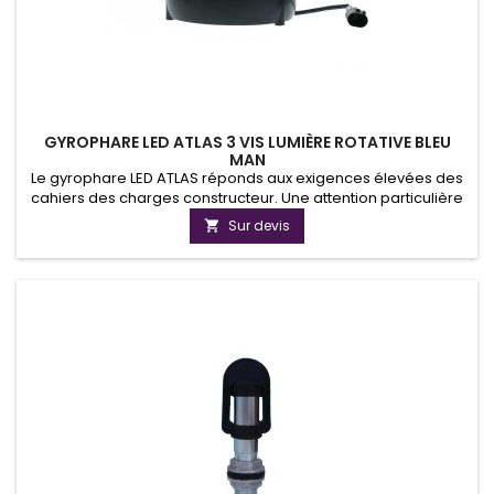
GYROPHARE LED ATLAS 3 VIS LUMIÈRE ROTATIVE BLEU
MAN
Le gyrophare LED ATLAS réponds aux exigences élevées des
cahiers des charges constructeur. Une attention particulière
a été portée à la gestion thermique des LED pour assurer une
Sur devis

durée de vie et un fonctionnement optimal dans les
situations les plus extrêmes.