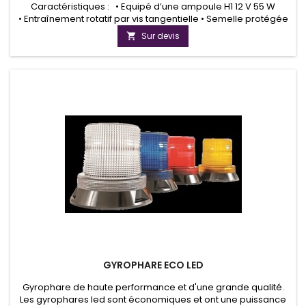
Caractéristiques : • Equipé d’une ampoule H1 12 V 55 W
• Entraînement rotatif par vis tangentielle • Semelle protégée
• Alimentation par câble spiralé extension 1,5 m équipé d’une
Sur devis

prise allume --cigare mixte Homologations : • Goutte d’eau
flash magnétique homologuée R65 • Conforme à la Directive
Européenne 95/54/CE
GYROPHARE ECO LED
Gyrophare de haute performance et d'une grande qualité.
Les gyrophares led sont économiques et ont une puissance