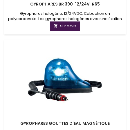
GYROPHARES BR 390-12/24V-R65
Gyrophares halogène, 12/24VDC. Cabochon en
polycarbonate. Les gyrophares halogènes avec une fixation
magnétique sont livrés avec une prise allume cigare.
Sur devis

GYROPHARES GOUTTES D'EAU MAGNÉTIQUE