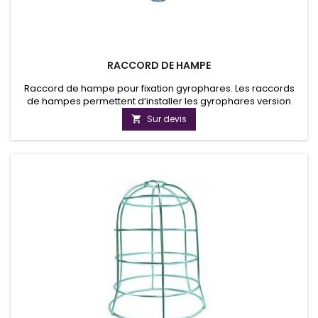
RACCORD DE HAMPE
Raccord de hampe pour fixation gyrophares. Les raccords
de hampes permettent d’installer les gyrophares version
hampe sur les véhicules industriels, ou agricoles selon vos
Sur devis

besoins de fixation.