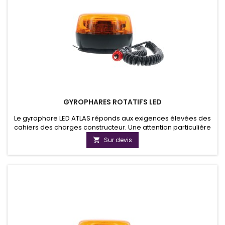
GYROPHARES ROTATIFS LED
Le gyrophare LED ATLAS réponds aux exigences élevées des
cahiers des charges constructeur. Une attention particulière
a été portée à la gestion thermique des LED pour assurer une
Sur devis

durée de vie...