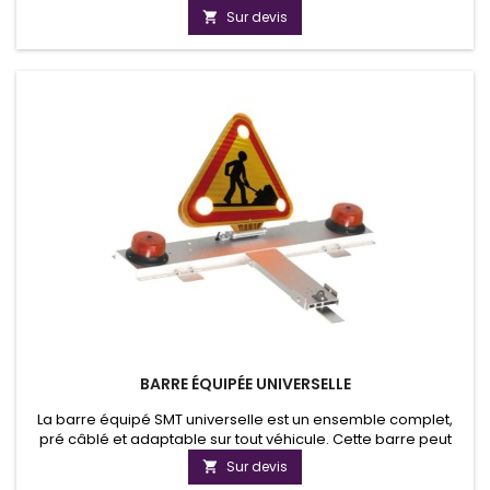
lumineuse exceptionnelle. Clean Energy Products est
Sur devis

fournisseur de gyrophares homologués ECER 10.
BARRE ÉQUIPÉE UNIVERSELLE
La barre équipé SMT universelle est un ensemble complet,
pré câblé et adaptable sur tout véhicule. Cette barre peut
être équipée de triflash, de gyrophares et d'un feu de
Sur devis

travail.Fabriqué en France, la barre équipé est en aluminium