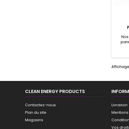
Nos
pann
ren
apport
par te
batter
Affichage
des a
cour
pannea
un c
CLEAN ENERGY PRODUCTS
INFORM
Contactez-nous
Livraison
Plan du site
Mentions
Magasins
Conditio
Vos droit