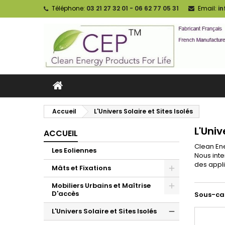
Téléphone:
03 21 27 32 01 - 06 62 77 05 31
Email:
i
Accueil
L'Univers Solaire et Sites Isolés
L'Univ
ACCUEIL
Clean En
Les Eoliennes
Nous inte
des appli
Mâts et Fixations
Mobiliers Urbains et Maîtrise
D'accès
Sous-ca
L'Univers Solaire et Sites Isolés