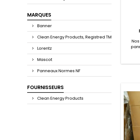
MARQUES
Banner
Clean Energy Products, Registred TM
Nos
pann
Lorentz
ren
apport
Mascot
par te
batter
Panneaux Normes NF
des a
cou
pannea
FOURNISSEURS
un c
Clean Energy Products