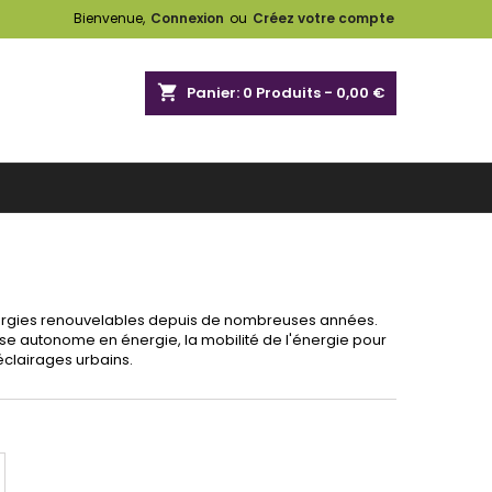
Bienvenue,
Connexion
ou
Créez votre compte
shopping_cart
Panier:
0
Produits - 0,00 €
nergies renouvelables depuis de nombreuses années.
use autonome en énergie, la mobilité de l'énergie pour
clairages urbains.