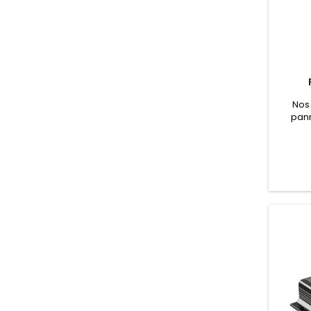
Nos
pann
ren
apport
par te
batter
des a
cour
pannea
un c