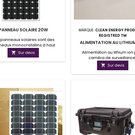
PANNEAU SOLAIRE 20W
MARQUE:
CLEAN ENERGY PROD
REGISTRED TM
 panneaux solaires sont des
ALIMENTATION AU LITHIU
eaux monocristallins à haut
dement de 12 volts. Ils vous
Alimentation au lithium ion
Sur devis

ent l'énergie nécessaire même
caméra de surveillance
mps nuageux pour charger vos
Rechargement sur l'éclairage 
Sur devis

ies et ainsi assurer l'autonomie
via station solaire.Fabrication 
ppareils électriques de la vie
besoins.
rante en site autonome. Nos
ux solaires sont encadrés par
adre en aluminium de haute
résistance....