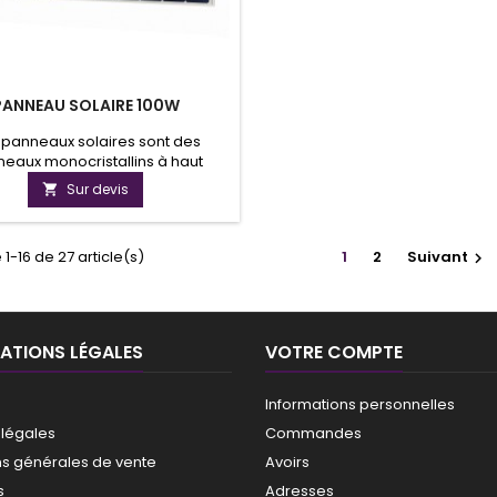
PANNEAU SOLAIRE 100W
 panneaux solaires sont des
eaux monocristallins à haut
dement de 12 volts. Ils vous
Sur devis

ent l'énergie nécessaire même
mps nuageux pour charger vos
ies et ainsi assurer l'autonomie
 1-16 de 27 article(s)
1
2
Suivant

ppareils électriques de la vie
antes en site autonome. Nos
ux solaires sont encadrés par
adre en aluminium de haute
résistance....
ATIONS LÉGALES
VOTRE COMPTE
Informations personnelles
 légales
Commandes
ns générales de vente
Avoirs
s
Adresses