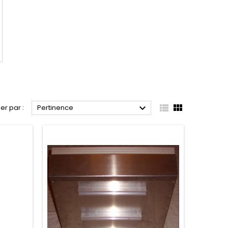



ier par :
Pertinence