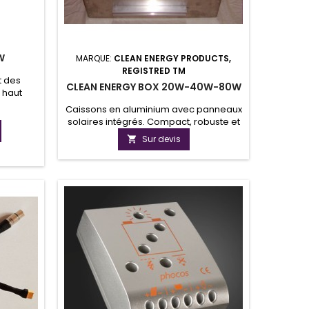
W
MARQUE:
CLEAN ENERGY PRODUCTS,
REGISTRED TM
t des
CLEAN ENERGY BOX 20W-40W-80W
 haut
vous
Caissons en aluminium avec panneaux
ire même
solaires intégrés. Compact, robuste et
ger vos
discret, nos Clean Energy Box
Sur devis

utonomie
permettent d'alimenter de nombreux
 la vie
dispositifs qui consomment peu
. Nos
d'énergie. Idéal pour les sites isolés,
rés par
nos Clean Energy Box est la solution
haute
pour à la maîtrise de votre budget et
de l'impact sur l'environnement.