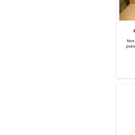
Nos
pann
ren
apport
par te
batter
des a
cou
pannea
un c