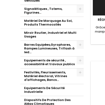
Véhicules
Signalétiques , Totems,
Figurines...
RÉG
Matériel De Marquage Au Sol,
Produits Thermocollés
Grâce
manipu
Miroir Routier, Industriel et Multi
une
Usages
régul
une pro
Barres Equipées,Gyrophares,
pour l
Rampes Lumineuses, Triflash à
led...
Equipements de sécurité ,
accessibilité et travaux publics
Festivités, Fleurissements,
Matériel électoral, Vitrines
d'affichages, Bancs...
Equipements De Sécurité
Industrielle
Dispositifs De Protection Des
Aléas Climatiques