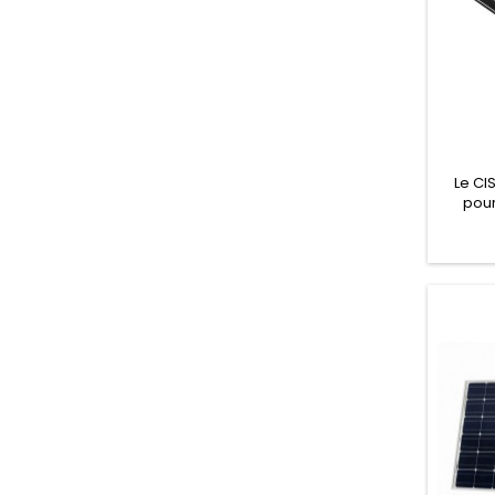
Le CI
pou
photov
en
compr
PWM à 
progra
infraro