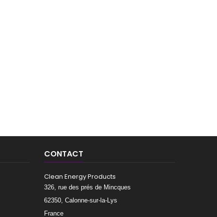
CONTACT
Clean Energy Products
326, rue des prés de Mincques
62350, Calonne-sur-la-Lys
France