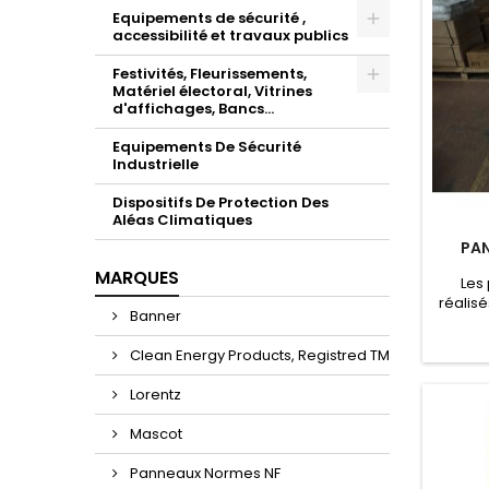
Equipements de sécurité ,
accessibilité et travaux publics
Festivités, Fleurissements,
Matériel électoral, Vitrines
d'affichages, Bancs...
Equipements De Sécurité
Industrielle
Dispositifs De Protection Des
Aléas Climatiques
PAN
MARQUES
Les
réalis
Banner
épaiss
profil 
Clean Energy Products, Registred TM
pour ê
SK1b 
Lorentz
Mascot
Panneaux Normes NF