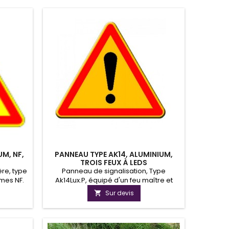
UM, NF,
PANNEAU TYPE AK14, ALUMINIUM,
TROIS FEUX À LEDS
ère, type
Panneau de signalisation, Type
rmes NF.
Ak14Lux.P, équipé d'un feu maître et
raire.
deux feux esclaves à LED. Ce panneau
Sur devis

de chantier peut fonctionner en
complète autonomie grâce à
l'alimentation solaire.Plus besoin
d'intervenir pour changer vos batteries.