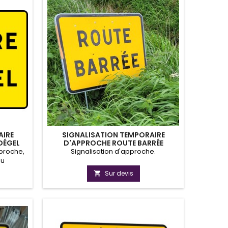
AIRE
SIGNALISATION TEMPORAIRE
DÉGEL
D'APPROCHE ROUTE BARRÉE
pproche,
Signalisation d'approche.
ou
l sur
Sur devis

rmer les
ctions en