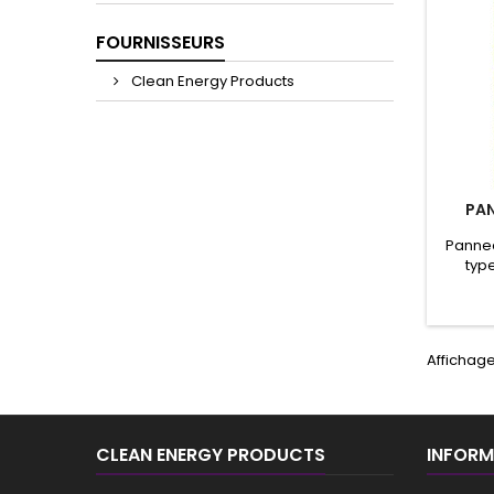
FOURNISSEURS
Clean Energy Products
PAN
Pannea
type
pannea
de 6V
Pann
dime
Affichage 
Pannea
versi
CLEAN ENERGY PRODUCTS
INFORM