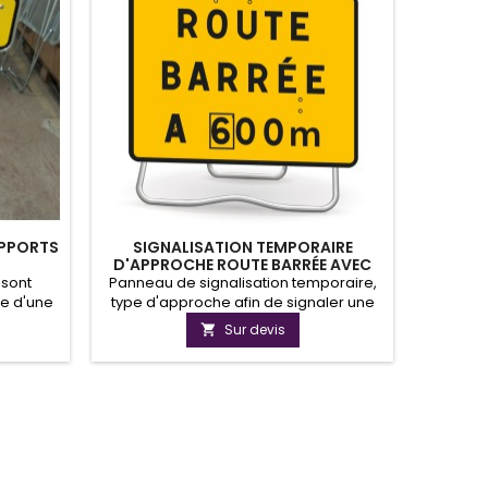
UPPORTS
SIGNALISATION TEMPORAIRE
D'APPROCHE ROUTE BARRÉE AVEC
DISQUE
 sont
Panneau de signalisation temporaire,
le d'une
type d'approche afin de signaler une
 dans un
route barrée. Le panneau de route
Sur devis

e percés
barrée est équipé d'un disque de
supports
distance afin de permettre une bonne
upports
anticipation des usagers de la route. Le
panneau de signalisation temporaire
peut être monté sur un supports SK1a
ou SK1b.