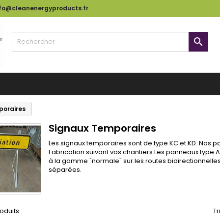
nfo@cleanenergyproducts.fr

poraires
Signaux Temporaires
Les signaux temporaires sont de type KC et KD. Nos p
Fabrication suivant vos chantiers.Les panneaux type A
à la gamme "normale" sur les routes bidirectionnelle
séparées.
roduits.
Tr