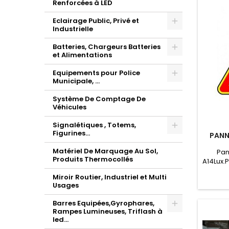
Renforcées à LED
obligat
2008. I
Eclairage Public, Privé et
Industrielle
Batteries, Chargeurs Batteries
et Alimentations
Equipements pour Police
Municipale, ...
Système De Comptage De
Véhicules
Signalétiques , Totems,
Figurines...
PANN
Matériel De Marquage Au Sol,
Pan
Produits Thermocollés
A14Lux.P
feux e
Miroir Routier, Industriel et Multi
ave
Usages
panneau
ou av
Barres Equipées,Gyrophares,
Rampes Lumineuses, Triflash à
led...