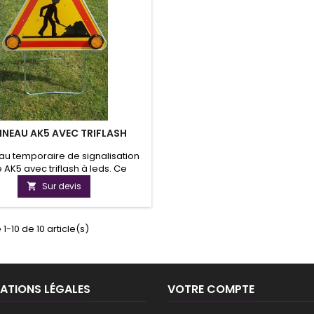
NEAU AK5 AVEC TRIFLASH
u temporaire de signalisation
 AK5 avec triflash à leds. Ce
u est alimenté par deux piles
Sur devis

DC, avec intérrupteur ON/OFF.
eau disponible en plusieurs
nsions, classe 1 ou classe 2.
1-10 de 10 article(s)
u fixé sur trépied. Il existe une
on de triflash sur poteau avec
l'energie solaire.
ATIONS LÉGALES
VOTRE COMPTE