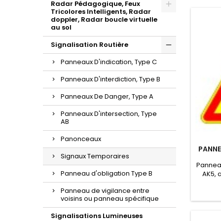
Radar Pédagogique, Feux
Tricolores Intelligents, Radar
doppler, Radar boucle virtuelle
au sol
Signalisation Routière
Panneaux D'indication, Type C
Panneaux D'interdiction, Type B
Panneaux De Danger, Type A
Panneaux D'intersection, Type
AB
Panonceaux
PANNE
Signaux Temporaires
Panneau
Panneau d'obligation Type B
AK5, 
tempora
Panneau de vigilance entre
les pan
voisins ou panneau spécifique
tempo
cela c
Signalisations Lumineuses
K2, K8,