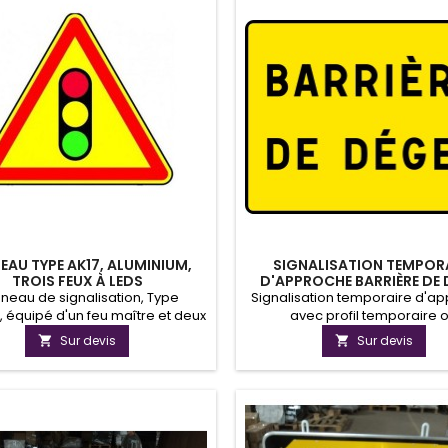
oire selon l'arrêté du 20 octobre
ls peuvent être installés sur mât
ou sur...
EAU TYPE AK17, ALUMINIUM,
SIGNALISATION TEMPOR
TROIS FEUX À LEDS
D'APPROCHE BARRIÈRE DE 
neau de signalisation, Type
Signalisation temporaire d'a
, équipé d'un feu maître et deux
avec profil temporaire 
sclaves à LED.Panneau tri flash
permanent.Barrière de dége
Sur devis
Sur devis


c trois feux led de 76mm. Le
support métallique afin d'info
 peut fonctionner sur batterie
usagers de la route les interdi
ec une alimentation solaire.
cours.