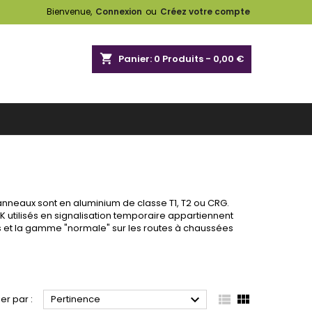
Bienvenue,
Connexion
ou
Créez votre compte
shopping_cart
Panier:
0
Produits - 0,00 €
anneaux sont en aluminium de classe T1, T2 ou CRG.
K utilisés en signalisation temporaire appartiennent
s et la gamme "normale" sur les routes à chaussées



ier par :
Pertinence