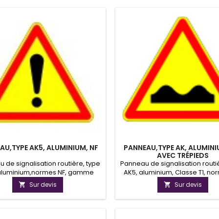
AU,TYPE AK5, ALUMINIUM, NF
PANNEAU,TYPE AK, ALUMINI
AVEC TRÉPIEDS
 de signalisation routière, type
Panneau de signalisation routi
aluminium,normes NF, gamme
AK5, aluminium, Classe T1, no
ire. Depuis le 1er janvier 2014,
Avec Trépied. Gamme Tempo
Sur devis
Sur devis


neaux de signalisation routière
Profil temporaire.
raire doivent être certifiés et
oncernent les panneaux AK, KM,
 KD et KC. Cette certification est