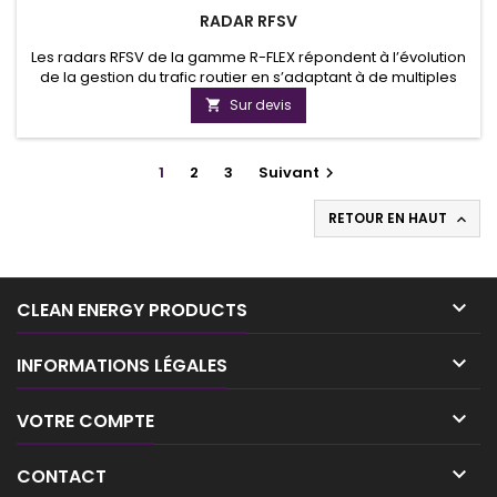
RADAR RFSV
Les radars RFSV de la gamme R-FLEX répondent à l’évolution
de la gestion du trafic routier en s’adaptant à de multiples
applications alliant précision de détection et mesure de
Sur devis

vitesses. Discrets, ultra compacts et urbains, ces radars sont
des capteurs hyperfréquences 24GHz à effet Doppler pour
une détection haute fiabilité. Ses différentes versions...
1
2
3
Suivant

RETOUR EN HAUT


CLEAN ENERGY PRODUCTS

INFORMATIONS LÉGALES

VOTRE COMPTE

CONTACT