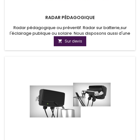
RADAR PÉDAGOGIQUE
Radar pédagogique ou préventif. Radar sur batterie,sur
l'éclairage publique ou solaire. Nous disposons aussi d'une
gamme de radar pédagogique mobile. Nos radars
Sur devis

pédagogiques peuvent s'installer sur la plupart des mâts
existants. Nos radars pédagogiques affichent la vitesse avec
une grande précision.