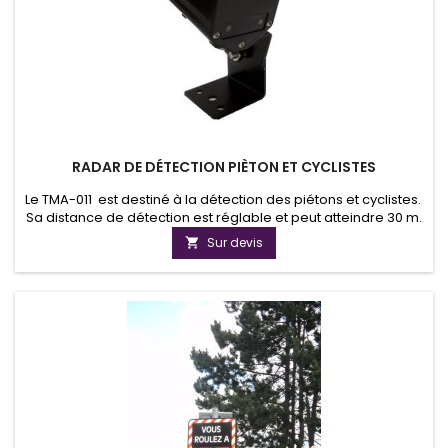
RADAR DE DÉTECTION PIÈTON ET CYCLISTES
Le TMA-011 est destiné à la détection des piétons et cyclistes.
Sa distance de détection est réglable et peut atteindre 30 m.
Il adapte la durée du vert piéton au flux sur le passage
Sur devis

protégé. Il peut également réveiller un éclairage en veille ou
appeler une phase verte pour les cyclistes, sans que ceux-ci
doivent mettre pied à terre pour appuyer sur le...