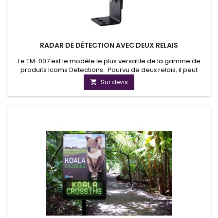
RADAR DE DÉTECTION AVEC DEUX RELAIS
Le TM-007 est le modèle le plus versatile de la gamme de
produits Icoms Detections. Pourvu de deux relais, il peut
aussi bien gérer un feu tricolore que détecter les véhicules
Sur devis

en survitesse ou gérer l’éclairage public intelligent. Il
détecte, au choix, au-dessus ou en-dessous du seuil de
vitesse choisi.