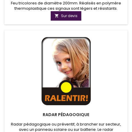
Feu tricolores de diamètre 200mm. Réalisés en polymère
thermoplastique ces signaux sont légers et résistants.
Modulaires, composés de coffrets et portes unitaires.
Sur devis

Montage en drapeau ou dans l’axe du support. Fixation soit
par consoles hautes et basses permettant l’orientation du
signal ou soit directement sur le support sans console.
RADAR PÉDAGOGIQUE
Radar pédagogique ou préventif, à brancher sur secteur,
avec un panneau solaire ou sur batterie. Le radar