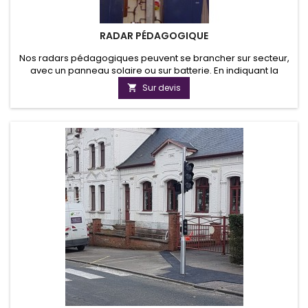
RADAR PÉDAGOGIQUE
Nos radars pédagogiques peuvent se brancher sur secteur,
avec un panneau solaire ou sur batterie. En indiquant la
vitesse des automobilistes, nos radars contribuent à
Sur devis

renforcer la sécurité routière. Clean Energy Products est
fournisseur de radar pédagogique dans le Nord Pas De
Calais et partout en France.Nos radars indicateurs de vitesse
sont robustes et...