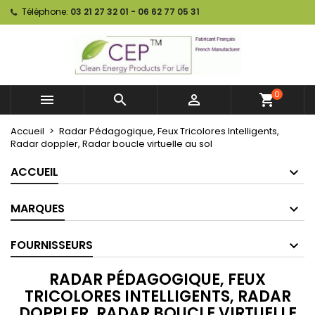
Téléphone:
03 21 27 32 01 - 06 62 77 05 31
0



shopping_cart
Accueil
Radar Pédagogique, Feux Tricolores Intelligents,
Radar doppler, Radar boucle virtuelle au sol
ACCUEIL
MARQUES
FOURNISSEURS
RADAR PÉDAGOGIQUE, FEUX
TRICOLORES INTELLIGENTS, RADAR
DOPPLER, RADAR BOUCLE VIRTUELLE