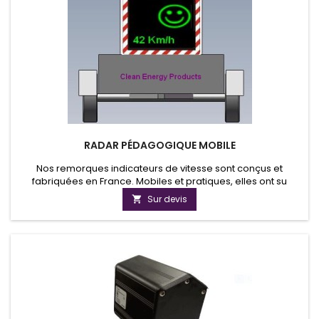
RADAR PÉDAGOGIQUE MOBILE
Nos remorques indicateurs de vitesse sont conçus et
fabriquées en France. Mobiles et pratiques, elles ont su
répondre aux besoins des grandes agglomérations dans le
Sur devis

cadre de la sécurité routière. Nos remorques de vitesse sont
entièrement sécurisées. La Communauté Urbaine De Lille
utilise notre remorque dans le cadre de la prévention et la
sécurité...