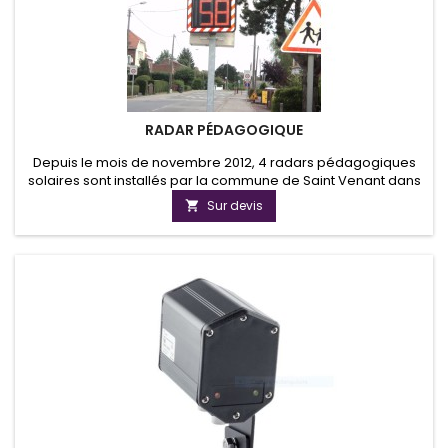
RADAR PÉDAGOGIQUE
Depuis le mois de novembre 2012, 4 radars pédagogiques
solaires sont installés par la commune de Saint Venant dans
le Pas De calais afin de faire prendre conscience aux
Sur devis

automobilistes des risques liées à la vitesse. Vous pouvez
voir nos radars sur la départementale reliant Saint Venant à
Busnes. Nos radars pédagogiques trois couleurs ont prouvés
leur...