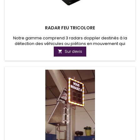
RADAR FEU TRICOLORE
Notre gamme comprend 3 radars doppler destinés à la
détection des véhicules ou piétons en mouvement qui
permettent en autres, l'appel ou la prolongation de phase de
Sur devis

couleur des feux tricolores. Les feux triclores deviennent donc
des feux intelligent en sanctionnant les automobilistes qui ne
réspectent pas la zone de vitesse par un temps d'arrêt plus
ou...