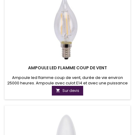
AMPOULE LED FLAMME COUP DE VENT
Ampoule led flamme coup de vent, durée de vie environ
25000 heures. Ampoule avec culot E14 et avec une puissance
lumineuse de 250 ou 400 lumens.Globe opaque non
Sur devis

aveuglant.