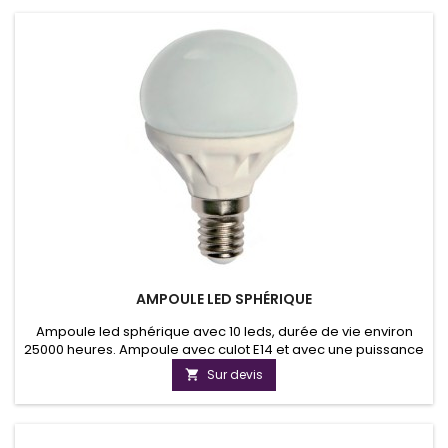
AMPOULE LED SPHÉRIQUE
Ampoule led sphérique avec 10 leds, durée de vie environ
25000 heures. Ampoule avec culot E14 et avec une puissance
lumineuse de 250 lumens.Globe opaque non aveuglant.
Sur devis
