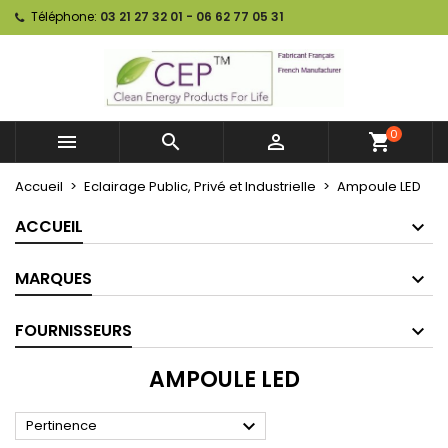
Téléphone:
03 21 27 32 01 - 06 62 77 05 31
0



shopping_cart
Accueil
Eclairage Public, Privé et Industrielle
Ampoule LED
ACCUEIL
MARQUES
FOURNISSEURS
AMPOULE LED

Pertinence