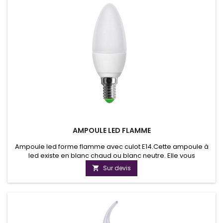
AMPOULE LED FLAMME
Ampoule led forme flamme avec culot E14.Cette ampoule à
led existe en blanc chaud ou blanc neutre. Elle vous
permettra d'avoir une qualité de luminosité exceptionnelle.
Sur devis
