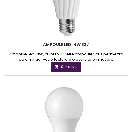
AMPOULE LED 14W E27
Ampoule Led 14W, culot E27. Cette ampoule vous permettra
de diminuer votre facture d'électricité en matière
d'éclairage. Cette ampoule est disponible en version
Sur devis

dimmable.