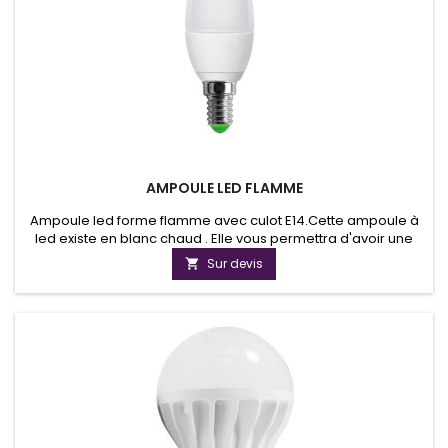
AMPOULE LED FLAMME
Ampoule led forme flamme avec culot E14.Cette ampoule à
led existe en blanc chaud . Elle vous permettra d'avoir une
qualité de luminosité exceptionnelle et de réaliser des
Sur devis

économies d'énergie.