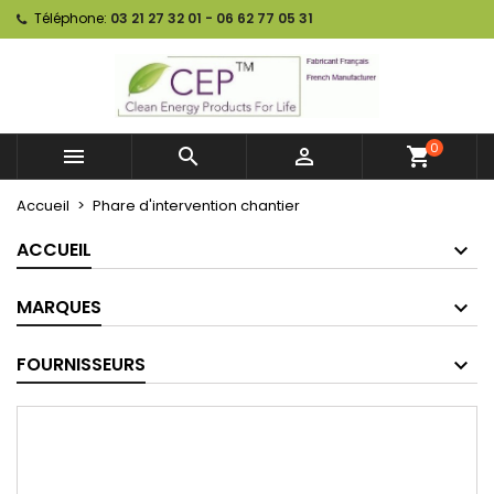
Téléphone:
03 21 27 32 01 - 06 62 77 05 31
0



shopping_cart
Accueil
Phare d'intervention chantier
ACCUEIL
MARQUES
FOURNISSEURS