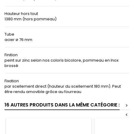
Hauteur hors tout
1380 mm (hors pommeau)
Tube
acier ø 76 mm
Finition
peint sur zinc selon nos coloris bicolore, pommeau en Inox
brossé
Fixation
par scellement direct (hauteur du scellement 180 mm). Peut
être rendu amovible grâce au fourreau
16 AUTRES PRODUITS DANS LA MÊME CATÉGORIE :
>
<