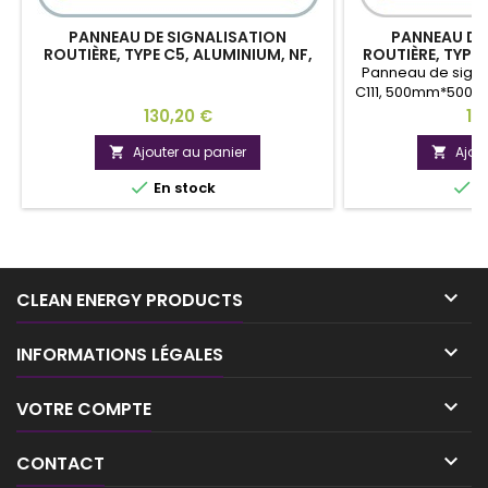
PANNEAU DE SIGNALISATION
PANNEAU DE
ROUTIÈRE, TYPE C5, ALUMINIUM, NF,
ROUTIÈRE, TYPE 
CLASSE 1
CL
Panneau de signal
C111, 500mm*500mm
normes NF. Ce si
Prix
Pri
130,20 €
13
d'un tunnel où il
demi-tour, de s'ar
Ajouter au panier
Ajou


en dehors des e


En stock
E
d'urgence pré
application de l'ar
de la route et où l

CLEAN ENERGY PRODUCTS

INFORMATIONS LÉGALES

VOTRE COMPTE

CONTACT