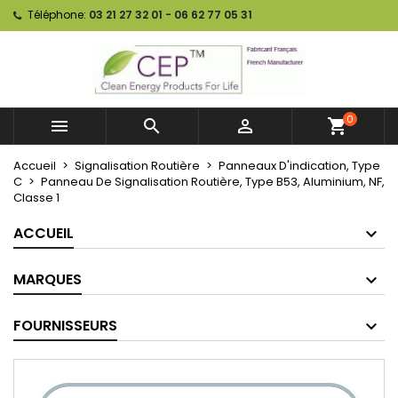
Téléphone:
03 21 27 32 01 - 06 62 77 05 31
0



shopping_cart
Accueil
Signalisation Routière
Panneaux D'indication, Type
C
Panneau De Signalisation Routière, Type B53, Aluminium, NF,
Classe 1
ACCUEIL
MARQUES
FOURNISSEURS