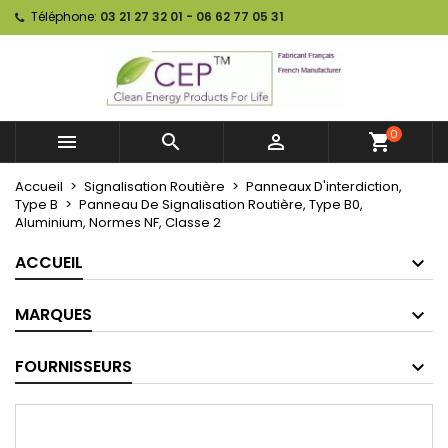
Téléphone:
03 21 27 32 01 - 06 62 77 05 31
0



shopping_cart
Accueil
Signalisation Routière
Panneaux D'interdiction,
Type B
Panneau De Signalisation Routière, Type B0,
Aluminium, Normes NF, Classe 2
ACCUEIL
MARQUES
FOURNISSEURS