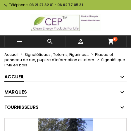
Téléphone:
03 21 27 32 01 - 06 62 77 05 31
0



shopping_cart
Accueil
Signalétiques , Totems, Figurines...
Plaque et
panneau de rue, pupitre d'information et totem.
Signalétique
PMR en bois
ACCUEIL
MARQUES
FOURNISSEURS