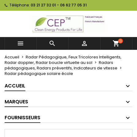
Téléphone:
03 21 27 32 01 - 06 62 77 05 31
0



shopping_cart
Accueil
Radar Pédagogique, Feux Tricolores Intelligents,
Radar doppler, Radar boucle virtuelle au sol
Radars
pédagogiques, Radars préventifs, Indicateurs de vitesse
Radar pédagogique solaire école
ACCUEIL
MARQUES
FOURNISSEURS