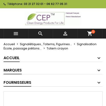
Téléphone:
03 21 27 32 01 - 06 62 77 05 31
0



shopping_cart
Accueil
Signalétiques , Totems, Figurines...
Signalisation
École, passage piétons...
Totem crayon
ACCUEIL
MARQUES
FOURNISSEURS