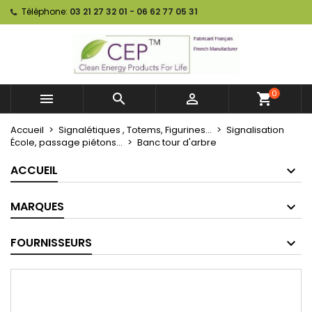
Téléphone:
03 21 27 32 01 - 06 62 77 05 31
0



shopping_cart
Accueil
Signalétiques , Totems, Figurines...
Signalisation
École, passage piétons...
Banc tour d'arbre
ACCUEIL
MARQUES
FOURNISSEURS