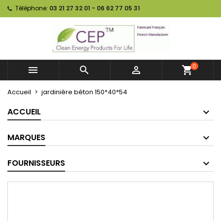
Téléphone:
03 21 27 32 01 - 06 62 77 05 31
0



shopping_cart
Accueil
jardinière béton 150*40*54
ACCUEIL
MARQUES
FOURNISSEURS