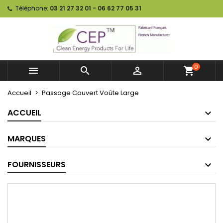
Téléphone:
03 21 27 32 01 - 06 62 77 05 31
0



shopping_cart
Accueil
Passage Couvert Voûte Large
ACCUEIL
MARQUES
FOURNISSEURS