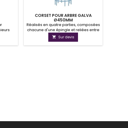
CORSET POUR ARBRE GALVA
T
Ø450MM
ur
Réalisés en quatre parties, composées
Une ta
sieurs
chacune d'une épingle et reliées entre
conviv
elles par des demi-arceaux en acier
versi
Sur devis

plat et fermés par des boulons de
entre le
blocage fournis.