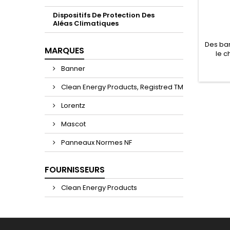
Dispositifs De Protection Des
Aléas Climatiques
Des ban
MARQUES
le c
répond
Banner
soit l
cours 
Clean Energy Products, Registred TM
long
Lorentz
Mascot
Panneaux Normes NF
FOURNISSEURS
Clean Energy Products