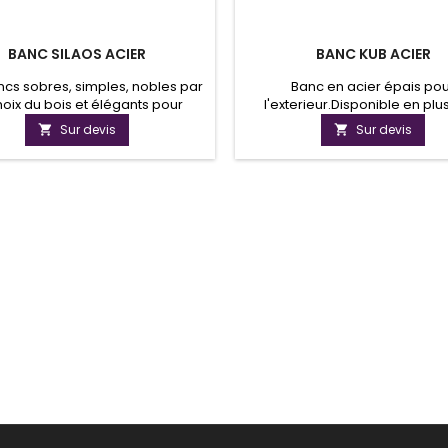
BANC SILAOS ACIER
BANC KUB ACIER
cs sobres, simples, nobles par
Banc en acier épais po
hoix du bois et élégants pour
l'exterieur.Disponible en plu
re à tous les besoins quel que
coloris.
Sur devis
Sur devis


eur environnement.Laissez libre
à vos envies en choisissant la
ueur et le type d’accoudoir.