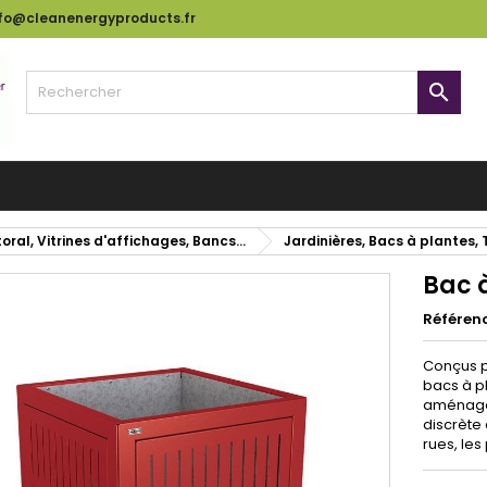
nfo@cleanenergyproducts.fr

oral, Vitrines d'affichages, Bancs...
Jardinières, Bacs à plantes,
Bac 
Référen
Conçus p
bacs à pl
aménagem
discrète
rues, les