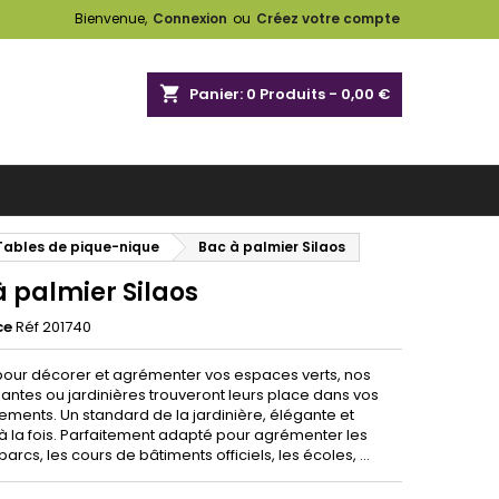
Bienvenue,
Connexion
ou
Créez votre compte
shopping_cart
Panier:
0
Produits - 0,00 €
 Tables de pique-nique
Bac à palmier Silaos
à palmier Silaos
ce
Réf 201740
our décorer et agrémenter vos espaces verts, nos
antes ou jardinières trouveront leurs place dans vos
ents. Un standard de la jardinière, élégante et
 à la fois. Parfaitement adapté pour agrémenter les
 parcs, les cours de bâtiments officiels, les écoles, ...