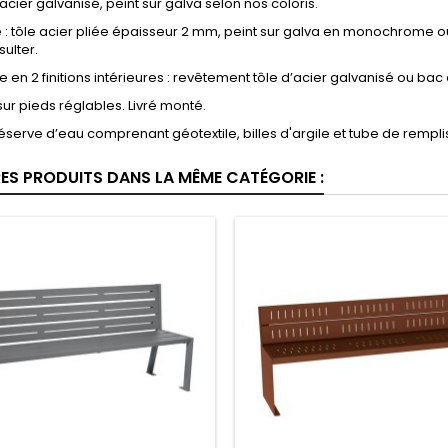
 acier galvanisé, peint sur galva selon nos coloris.
 : tôle acier pliée épaisseur 2 mm, peint sur galva en monochrome ou 
ulter.
e en 2 finitions intérieures : revêtement tôle d’acier galvanisé ou ba
 sur pieds réglables. Livré monté.
réserve d’eau comprenant géotextile, billes d'argile et tube de rempl
RES PRODUITS DANS LA MÊME CATÉGORIE :