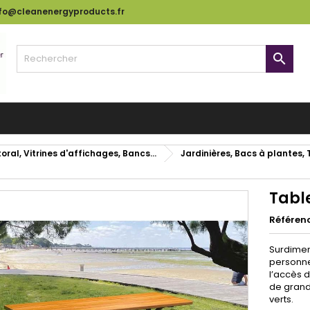
nfo@cleanenergyproducts.fr

oral, Vitrines d'affichages, Bancs...
Jardinières, Bacs à plantes,
Tabl
Référen
Surdimen
personne
l’accès d
de grand
verts.