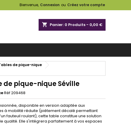
Bienvenue,
Connexion
ou
Créez votre compte
shopping_cart
Panier:
0
Produits - 0,00 €
 Tables de pique-nique
e de pique-nique Séville
ce
Réf 209468
sionnée, disponible en version adaptée aux
s à mobilité réduite (piétement décalé permettant
’un fauteuil roulant), cette table constitue une solution
e qualité. Elle s'intégrera parfaitement à vos espaces