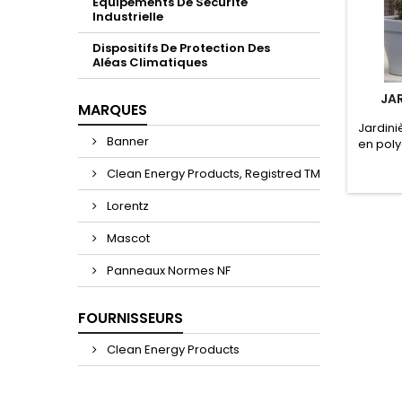
Equipements De Sécurité
Industrielle
Dispositifs De Protection Des
Aléas Climatiques
JA
MARQUES
Jardini
Banner
en poly
Idé
Clean Energy Products, Registred TM
paysage
au gel
Lorentz
Mascot
Panneaux Normes NF
FOURNISSEURS
Clean Energy Products