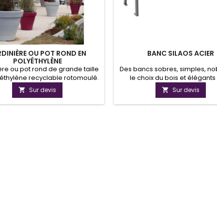
RDINIÈRE OU POT ROND EN
BANC SILAOS ACIER
POLYÉTHYLÈNE
ère ou pot rond de grande taille
Des bancs sobres, simples, no
éthylène recyclable rotomoulé.
le choix du bois et élégants
al pour vos aménagements
répondre à tous les besoins q
Sur devis
Sur devis


rs et urbains.Résistant aux UV,
soit leur environnement.Laisse
 et aux chocs grâce à sa forte
cours à vos envies en choisis
épaisseur.
longueur et le type d’accou