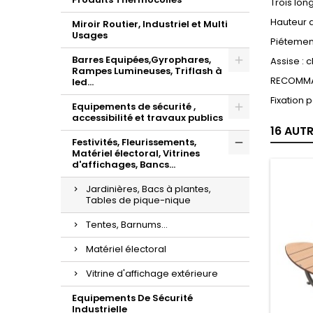
Trois lon
Hauteur d
Miroir Routier, Industriel et Multi
Usages
Piétemen
Barres Equipées,Gyrophares,
Assise : 
Rampes Lumineuses, Triflash à
RECOMMA
led...
Fixation 
Equipements de sécurité ,
accessibilité et travaux publics
16 AUT
Festivités, Fleurissements,
Matériel électoral, Vitrines
d'affichages, Bancs...
Jardinières, Bacs à plantes,
Tables de pique-nique
Tentes, Barnums...
Matériel électoral
Vitrine d'affichage extérieure
Equipements De Sécurité
Industrielle