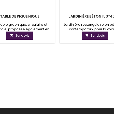
TABLE DE PIQUE NIQUE
JARDINIÈRE BÉTON 150*4
table graphique, circulaire et
Jardinière rectangulaire en bé
viale, proposée également en
contemporain, pour la voir
ion PMR avec un espacement
aménagement de terrasse
Sur devis
Sur devis


es assises pour le passage d'un
parkings. Ce bac à fleurs exi
fauteuil roulant.
béton blanc ou gravillons l
Produits vente directe usi