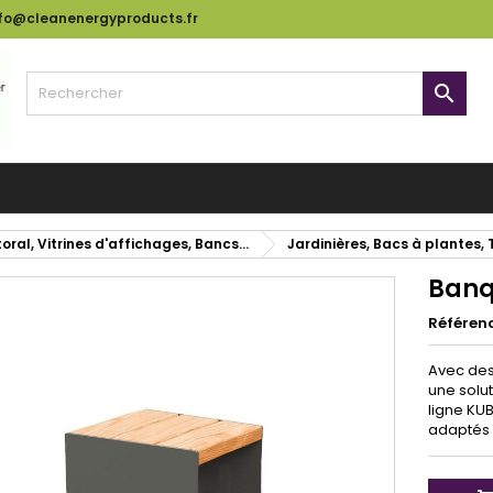
nfo@cleanenergyproducts.fr

oral, Vitrines d'affichages, Bancs...
Jardinières, Bacs à plantes,
Banq
Référen
Avec des
une solut
ligne KUB
adaptés 