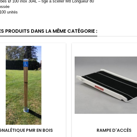
bés Ø 100 inox 304L – tige à sceller M8 Longueur 80
rossée
100 unités
ES PRODUITS DANS LA MÊME CATÉGORIE :
GNALÉTIQUE PMR EN BOIS
RAMPE D'ACCÈS