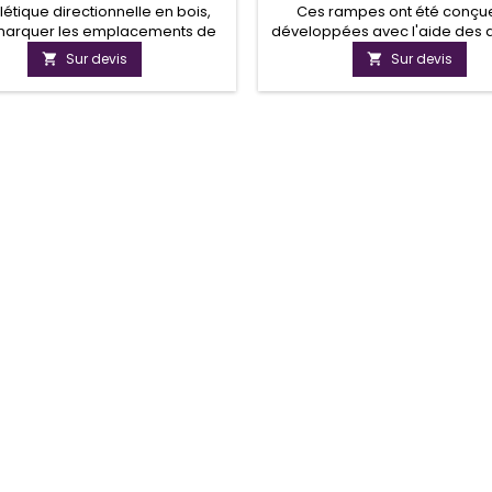
létique directionnelle en bois,
Ces rampes ont été conçue
marquer les emplacements de
développées avec l'aide des a
nement réserver aux personnes
gouvernementales et les asso
Sur devis
Sur devis


à mobilités réduites.
de personnes handicapées. 
permettent un accès facile
quelques marches pour un fa
roulant, des malvoyants et 
handicaps.