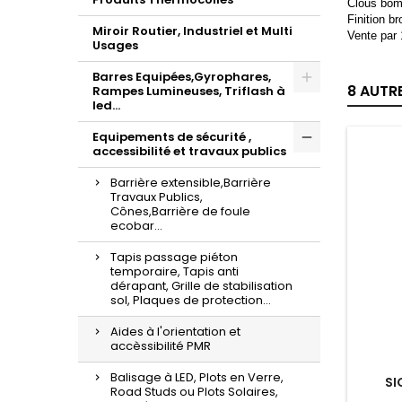
Clous bom
Finition b
Miroir Routier, Industriel et Multi
Vente par 
Usages
Barres Equipées,Gyrophares,
8 AUTR
Rampes Lumineuses, Triflash à
led...
Equipements de sécurité ,
accessibilité et travaux publics
Barrière extensible,Barrière
Travaux Publics,
Cônes,Barrière de foule
ecobar...
Tapis passage piéton
temporaire, Tapis anti
dérapant, Grille de stabilisation
sol, Plaques de protection...
Aides à l'orientation et
accèssibilité PMR
Balisage à LED, Plots en Verre,
SI
Road Studs ou Plots Solaires,