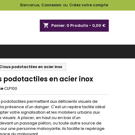
Bienvenue,
Connexion
ou
Créez votre compte
shopping_cart
Panier:
0
Produits - 0,00 €
Clous podotactiles en acier inox
 podotactiles en acier inox
ce
CLP100
 podotactiles permettent aux déficients visuels de
la présence d'un danger. C'est un repère tactile idéal
ter votre signalisation et les mobiliers urbains aux
s visuels. A placer, en haut ou en bas d'un
,devant un passage piéton, ou toute autre source de
our une personne malvoyante; ils facilite le repérage
space du malvoyant.