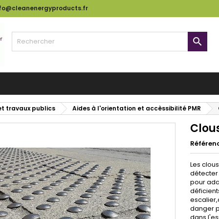
nfo@cleanenergyproducts.fr

et travaux publics
Aides à l'orientation et accèssibilité PMR
Clous
Référen
Les clous
détecter 
pour adap
déficient
escalier
danger p
dans l'e