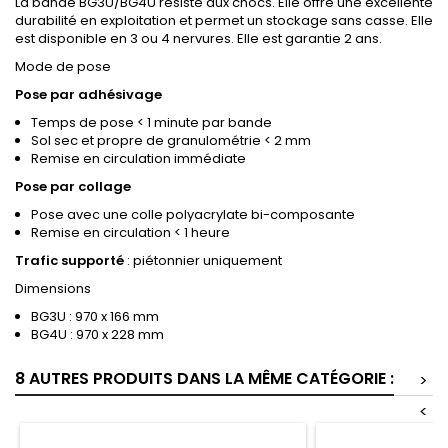
La bande BG3U/BG4U résiste aux chocs. Elle offre une excellente
durabilité en exploitation et permet un stockage sans casse. Elle
est disponible en 3 ou 4 nervures. Elle est garantie 2 ans.
Mode de pose
Pose par adhésivage
Temps de pose < 1 minute par bande
Sol sec et propre de granulométrie < 2 mm
Remise en circulation immédiate
Pose par collage
Pose avec une colle polyacrylate bi-composante
Remise en circulation < 1 heure
Trafic supporté
: piétonnier uniquement
Dimensions
BG3U : 970 x 166 mm
BG4U : 970 x 228 mm
8 AUTRES PRODUITS DANS LA MÊME CATÉGORIE :
>
<