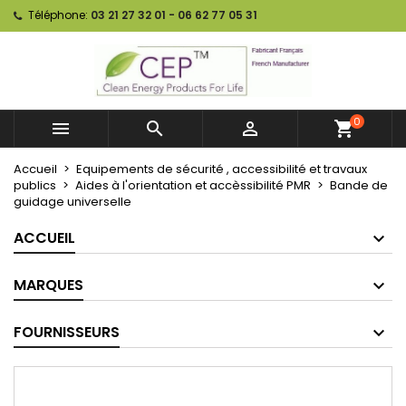
Téléphone:
03 21 27 32 01 - 06 62 77 05 31
0



shopping_cart
Accueil
Equipements de sécurité , accessibilité et travaux
publics
Aides à l'orientation et accèssibilité PMR
Bande de
guidage universelle
ACCUEIL
MARQUES
FOURNISSEURS