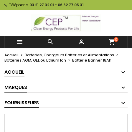
Téléphone:
03 21 27 32 01 - 06 62 77 05 31
0



shopping_cart
Accueil
Batteries, Chargeurs Batteries et Alimentations
Batteries AGM, GEL ou Lithium Ion
Batterie Banner 18Ah
ACCUEIL
MARQUES
FOURNISSEURS