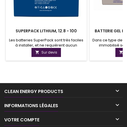
SUPERPACK LITHIUM, 12.8 - 100
BATTERIE GEL D
Les batteries SuperPack sont très faciles
Dans ce type de bat
à installer, et ne requièrent aucun
immobilisé sou
élément supplémentaire.L'interrupteur
batteries Gel ont
Sur devis


interne permettra de déconnecter la
de vie plus lon
batterie en cas de décharge excessive,
capacité de cycl
de surcharge, ou de température trop
basse ou trop élevée.Il n'est pas
nécessaire de charger complètement
une batterie au lithium-ion.

CLEAN ENERGY PRODUCTS

INFORMATIONS LÉGALES

VOTRE COMPTE