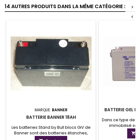
14 AUTRES PRODUITS DANS LA MÊME CATÉGORIE :
>
<
BATTERIE GEL D
MARQUE:
BANNER
BATTERIE BANNER 18AH
Dans ce type de bat
immobilisé sou
Les batteries Stand by Bull blocs GiV de
batteries Gel ont
Banner sont des batteries étanches,

de vie plus lon
batteries au plomb régulées par