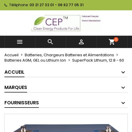
Téléphone:
03 21 27 32 01 - 06 62 77 05 31
0



shopping_cart
Accueil
Batteries, Chargeurs Batteries et Alimentations
Batteries AGM, GEL ou Lithium Ion
SuperPack Lithium, 12.8 - 60
ACCUEIL
MARQUES
FOURNISSEURS