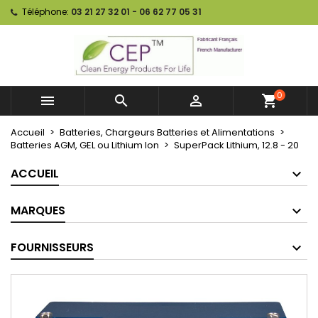
Téléphone:
03 21 27 32 01 - 06 62 77 05 31
0



shopping_cart
Accueil
Batteries, Chargeurs Batteries et Alimentations
Batteries AGM, GEL ou Lithium Ion
SuperPack Lithium, 12.8 - 20
ACCUEIL
MARQUES
FOURNISSEURS