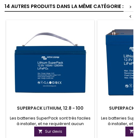
14 AUTRES PRODUITS DANS LA MÊME CATÉGORIE :
>
<
SUPERPACK LITHIUM, 12.8 - 100
SUPERPACK LI
Les batteries SuperPack sont très faciles
Les batteries Supe
à installer, et ne requièrent aucun
à installer, et
élément supplémentaire.L'interrupteur
élément suppléme
Sur devis


interne permettra de déconnecter la
interne permett