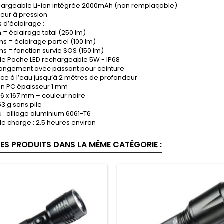
chargeable Li-ion intégrée 2000mAh (non remplaçable)
teur à pression
 d’éclairage :
n = éclairage total (250 lm)
ns = éclairage partiel (100 lm)
ns = fonction survie SOS (150 lm)
e Poche LED rechargeable 5W - IP68
 rangement avec passant pour ceinture
ce à l’eau jusqu’à 2 mètres de profondeur
 en PC épaisseur 1 mm
 36 x 167 mm – couleur noire
53 g sans pile
 : alliage aluminium 6061-T6
e charge : 2,5 heures environ
RES PRODUITS DANS LA MÊME CATÉGORIE :