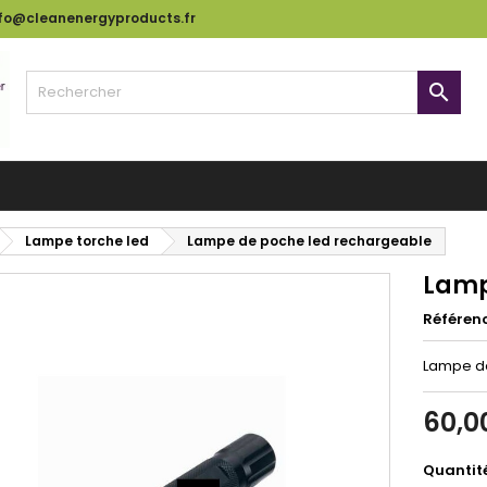
nfo@cleanenergyproducts.fr

Lampe torche led
Lampe de poche led rechargeable
Lamp
Référen
Lampe de
60,0
Quantit