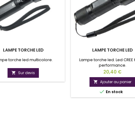
LAMPE TORCHE LED
LAMPE TORCHE LED
pe torche led multicolore.
Lampe torche led. Led CREE
performance.
Prix
20,40 €
Sur devis

Ajouter au panier


En stock