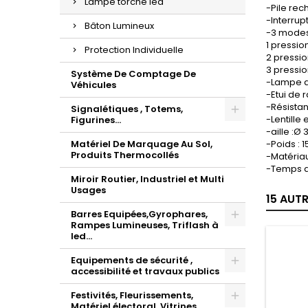
Lampe torche led
-Pile re
-Interrup
Bâton Lumineux
-3 modes
1 pressio
Protection Individuelle
2 pressio
3 pressio
Système De Comptage De
-Lampe d
Véhicules
-Etui de
-Résistan
Signalétiques , Totems,
-Lentille
Figurines...
-aille :Ø
Matériel De Marquage Au Sol,
-Poids : 1
Produits Thermocollés
-Matériau
-Temps d
Miroir Routier, Industriel et Multi
Usages
15 AUT
Barres Equipées,Gyrophares,
Rampes Lumineuses, Triflash à
led...
Equipements de sécurité ,
accessibilité et travaux publics
Festivités, Fleurissements,
Matériel électoral, Vitrines