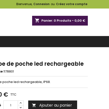
Bienvenue,
Connexion
ou
Créez votre compte
shopping_cart
Panier:
0
Produits - 0,00 €
e de poche led rechargeable
ce
1178801
 poche led rechargeable, IP68.
0 €
TTC
Ajouter au panier
é
