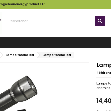
nfo@cleanenergyproducts.fr

Lampe torche led
Lampe torche led
Lamp
Référen
Lampe to
chemins.
14,4