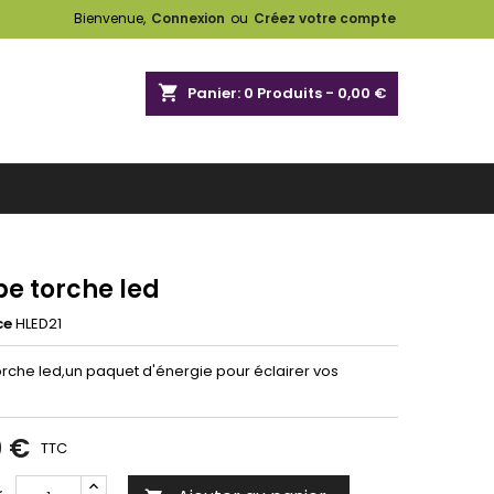
Bienvenue,
Connexion
ou
Créez votre compte
shopping_cart
Panier:
0
Produits - 0,00 €
e torche led
ce
HLED21
rche led,un paquet d'énergie pour éclairer vos
0 €
TTC