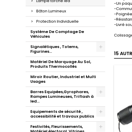
Lampe torche led
-Un paqu
-Commutat
Bâton Lumineux
-Poignée
-Résista
Protection Individuelle
-Livré sou
Système De Comptage De
Colissage
Véhicules
Signalétiques , Totems,
Figurines...
15 AUT
Matériel De Marquage Au Sol,
Produits Thermocollés
Miroir Routier, Industriel et Multi
Usages
Barres Equipées,Gyrophares,
Rampes Lumineuses, Triflash à
led...
Equipements de sécurité ,
accessibilité et travaux publics
Festivités, Fleurissements,
Matériel électoral, Vitrines