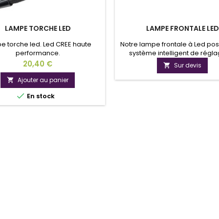
LAMPE TORCHE LED
LAMPE FRONTALE LED
e torche led. Led CREE haute
Notre lampe frontale à Led po
performance.
système intelligent de régl
faisceau lumineux en fonctio
Prix
20,40 €
Sur devis

distance d'approche. Conçu 
professionnels pour les profes
Ajouter au panier

c'est un matériel de qualité

En stock
s'adapte aux milieux très exg
Puissance de 1110 lumens av
portée d'environ 300m