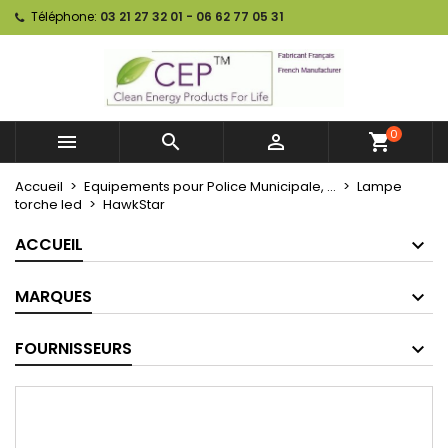
Téléphone:
03 21 27 32 01 - 06 62 77 05 31
0



shopping_cart
Accueil
Equipements pour Police Municipale, ...
Lampe
torche led
HawkStar
ACCUEIL
MARQUES
FOURNISSEURS