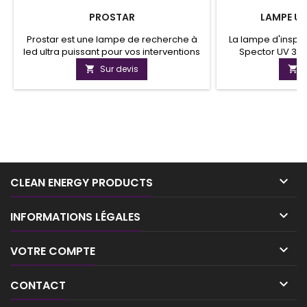
PROSTAR
LAMPE UL
Prostar est une lampe de recherche à
La lampe d'inspe
led ultra puissant pour vos interventions
Spector UV 39
noctures d'urgences. Cette lampe de
d'inspection ultra-
Sur devis


recherche est robuste et se recharge
sans fil qui a une 
facilement sur secteur ou dans votre
Cette lampe UV dé
voiture.
fissures sur les vo
aux enquêtes 
frauduleuses. L'
d'un boîtier rob
pro

CLEAN ENERGY PRODUCTS

INFORMATIONS LÉGALES

VOTRE COMPTE

CONTACT