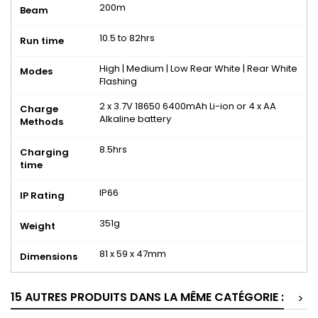
200m
Beam
10.5 to 82hrs
Run time
High | Medium | Low Rear White | Rear White
Modes
Flashing
2 x 3.7V 18650 6400mAh Li-ion or 4 x AA
Charge
Alkaline battery
Methods
8.5hrs
Charging
time
IP66
IP Rating
351g
Weight
81 x 59 x 47mm
Dimensions
15 AUTRES PRODUITS DANS LA MÊME CATÉGORIE :
>