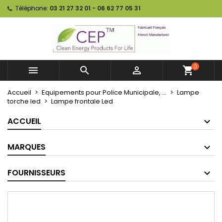
Téléphone:
03 21 27 32 01 - 06 62 77 05 31
0



shopping_cart
Accueil
Equipements pour Police Municipale, ...
Lampe
torche led
Lampe frontale Led
ACCUEIL
MARQUES
FOURNISSEURS