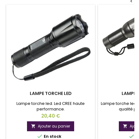
<
LAMPE TORCHE LED
LAMPE 
Lampe torche led. Led CREE haute
Lampe torche led
performance.
qualité pr
Prix
Pr
20,40 €
10
Ajouter au panier
Ajou




En stock
E