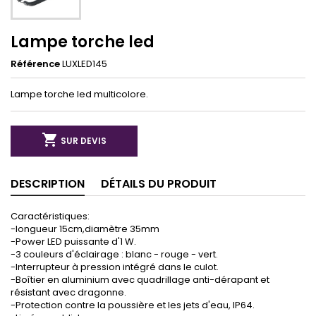
Lampe torche led
Référence
LUXLED145
Lampe torche led multicolore.

SUR DEVIS
DESCRIPTION
DÉTAILS DU PRODUIT
Caractéristiques:
-longueur 15cm,diamètre 35mm
-Power LED puissante d'1 W.
-3 couleurs d'éclairage : blanc - rouge - vert.
-Interrupteur à pression intégré dans le culot.
-Boîtier en aluminium avec quadrillage anti-dérapant et
résistant avec dragonne.
-Protection contre la poussière et les jets d'eau, IP64.