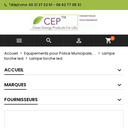
Téléphone:
03 21 27 32 01 - 06 62 77 05 31
0



shopping_cart
Accueil
Equipements pour Police Municipale, ...
Lampe
torche led
Lampe torche led
ACCUEIL
MARQUES
FOURNISSEURS