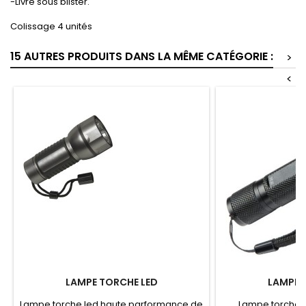
-Livré sous blister.
Colissage 4 unités
15 AUTRES PRODUITS DANS LA MÊME CATÉGORIE :
>
<
LAMPE TORCHE LED
LAMPE 
Lampe torche led haute parformance de
Lampe torche l